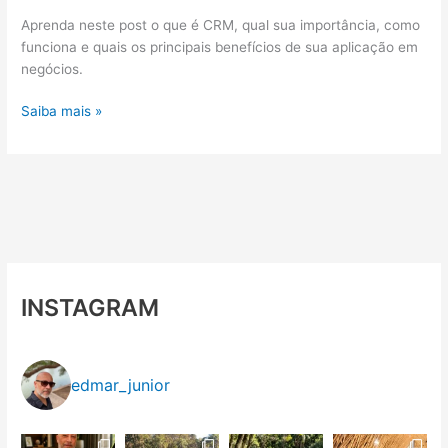
Aprenda neste post o que é CRM, qual sua importância, como
funciona e quais os principais benefícios de sua aplicação em
negócios.
O
Saiba mais »
que
é
CRM?
INSTAGRAM
edmar_junior