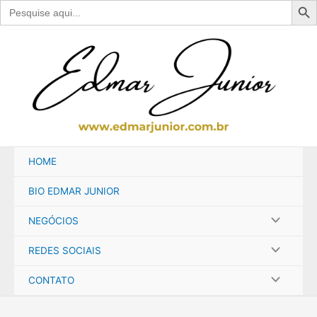
Search
for:
Ir
para
o
conteúdo
HOME
BIO EDMAR JUNIOR
NEGÓCIOS
REDES SOCIAIS
CONTATO