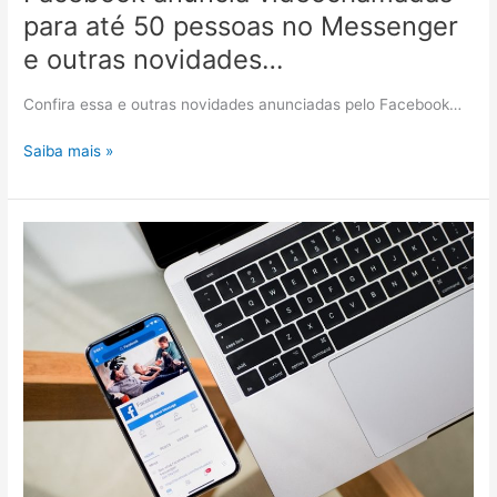
para até 50 pessoas no Messenger
e outras novidades…
Confira essa e outras novidades anunciadas pelo Facebook…
Facebook
Saiba mais »
anuncia
videochamadas
para
até
50
pessoas
no
Messenger
e
outras
novidades…