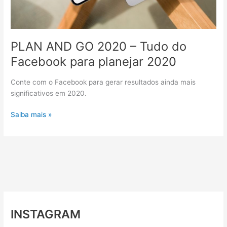
PLAN AND GO 2020 – Tudo do
Facebook para planejar 2020
Conte com o Facebook para gerar resultados ainda mais
significativos em 2020.
PLAN
Saiba mais »
AND
GO
2020
–
Tudo
do
Facebook
para
INSTAGRAM
planejar
2020