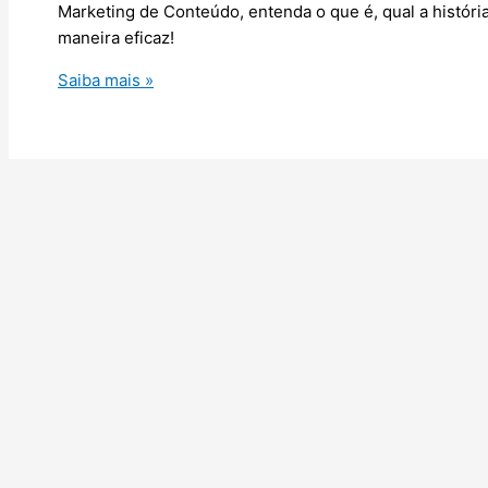
Marketing de Conteúdo, entenda o que é, qual a história
maneira eficaz!
Marketing
Saiba mais »
de
Conteúdo:
o
básico
que
você
precisa
saber