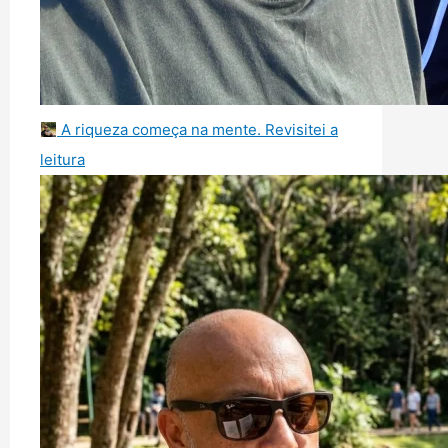
A riqueza começa na mente. Revisitei a
leitura