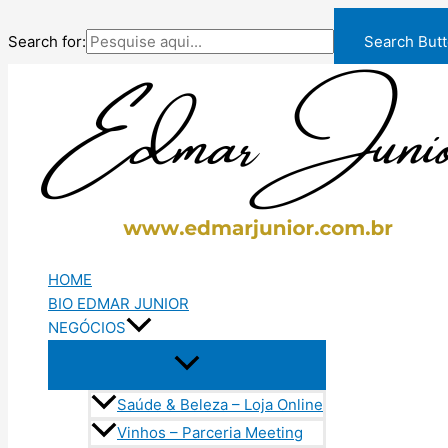
Search for:
Search But
Ir
para
o
conteúdo
HOME
BIO EDMAR JUNIOR
NEGÓCIOS
Saúde & Beleza – Loja Online
Vinhos – Parceria Meeting