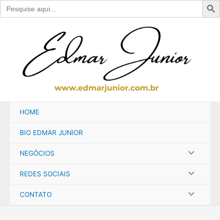
Search
for:
Ir
para
o
conteúdo
HOME
BIO EDMAR JUNIOR
NEGÓCIOS
REDES SOCIAIS
CONTATO