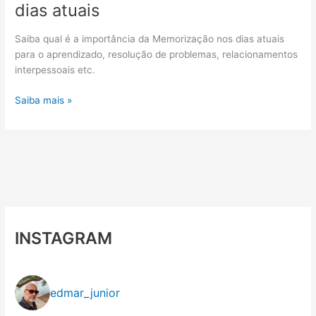
dias atuais
Saiba qual é a importância da Memorização nos dias atuais
para o aprendizado, resolução de problemas, relacionamentos
interpessoais etc.
Memorização
Saiba mais »
e
sua
importância
nos
dias
atuais
INSTAGRAM
edmar_junior