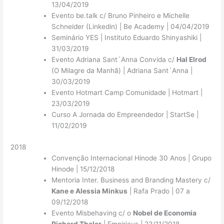
13/04/2019
Evento be.talk c/ Bruno Pinheiro e Michelle
Schneider (Linkedin) | Be Academy | 04/04/2019
Seminário YES | Instituto Eduardo Shinyashiki |
31/03/2019
Evento Adriana Sant´Anna Convida c/
Hal Elrod
(O Milagre da Manhã) | Adriana Sant´Anna |
30/03/2019
Evento Hotmart Camp Comunidade | Hotmart |
23/03/2019
Curso A Jornada do Empreendedor | StartSe |
11/02/2019
2018
Convenção Internacional Hinode 30 Anos | Grupo
Hinode | 15/12/2018
Mentoria Inter. Business and Branding Mastery c/
Kane e Alessia Minkus
| Rafa Prado | 07 a
09/12/2018
Evento Misbehaving c/ o
Nobel de Economia
Richard Thaler
| Empiricus | 23/11/2018