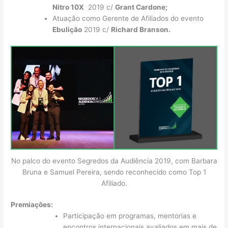
Nitro 10X
2019 c/
Grant Cardone;
Atuação como Gerente de Afiliados do evento
Ebulição
2019 c/
Richard Branson.
No palco do evento Segredos da Audiência 2019, com Barbara
Bruna e Samuel Pereira, sendo reconhecido como Top 1
Afiliado.
Premiações:
Participação em programas, mentorias e
encontros internacionais avaliados em mais de