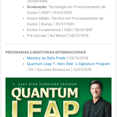
30/09/1999
Graduação:
Tecnologia em Processamento de
Dados | FASP | 15/03/1995
Ensino Médio: Técnico em Processamento de
Dados | Atenas | 10/07/1991
Ensino Fundamental | OQS | 18/12/1987
Pré-Escolar | Rui Bloem | 08/12/1979
PROGRAMAS E MENTORIAS INTERNACIONAIS
Mastery by Rafa Prado
| 09/12/2018
Quantum Leap T. Harv Eker´s Signature Program
| ES / Success Resources | 12/01/2018