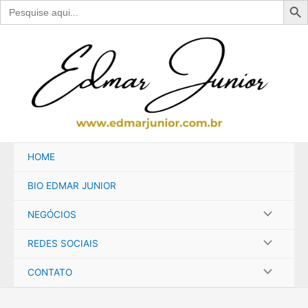
Search
for:
Ir
para
o
conteúdo
HOME
BIO EDMAR JUNIOR
NEGÓCIOS
REDES SOCIAIS
CONTATO