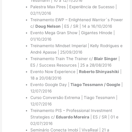
Tessmann | 10 a 12/11/2016
Palestra Max Pires | Experiência de Sucesso |
02/11/2016
Treinamento EWP – Enlightened Warrior´s Power
c/
Doug Nelson
| ES / SR | 14 a 16/10/2016
Evento Mega Gran Show | Gigantes Hinode |
01/10/2016
Treinamento Mindset Imperial | Kelly Rodrigues e
André Apasse | 25/09/2016
Treinamento Train The Trainer c/
Blair Singer
|
ES / Success Resources | 25 a 28/08/2016
Evento Now Experience |
Roberto Shinyashiki
|
18 a 20/08/2016
Evento Google Day |
Tiago Tessmann / Google
|
12/07/2016
Curso Conversão Extrema | Tiago Tessmann |
12/07/2016
Treinamento PIS – Professional Investment
Strategies c/
Eduardo Moreira
| ES / SR | 01 e
02/07/2016
Seminário Conecta Imobi | VivaReal | 21 a