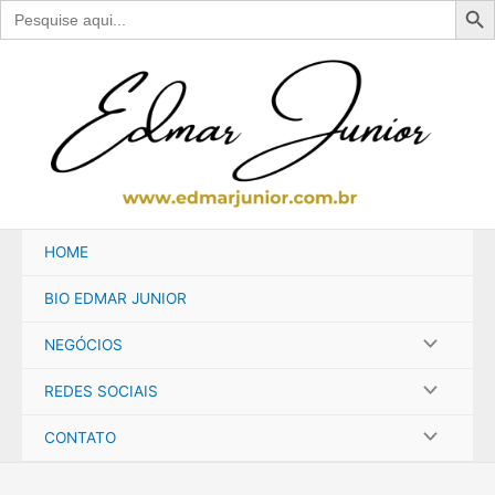
Search
for:
Ir
para
o
conteúdo
HOME
BIO EDMAR JUNIOR
NEGÓCIOS
REDES SOCIAIS
CONTATO