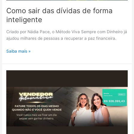
Como sair das dívidas de forma
inteligente
Criado por Nádia Pace, o Método Viva Sempre com Dinheiro já
ajudou milhares de pessoas a recuperar a paz financeira.
Como
Saiba mais »
sair
das
dívidas
de
forma
inteligente