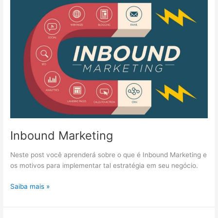
seu
ano
e
planeje
o
próximo!
Inbound Marketing
Neste post você aprenderá sobre o que é Inbound Marketing e
os motivos para implementar tal estratégia em seu negócio.
Inbound
Saiba mais »
Marketing