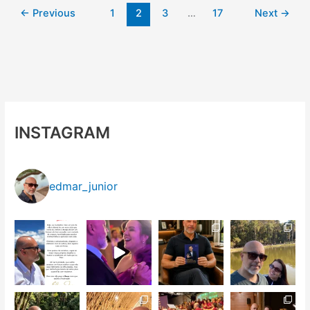
←
Previous
1
2
3
…
17
Next
→
INSTAGRAM
edmar_junior