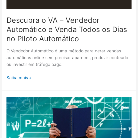
Descubra o VA – Vendedor
Automático e Venda Todos os Dias
no Piloto Automático
O Vendedor Automático é uma método para gerar vendas
automáticas online sem precisar aparecer, produzir conteúdo
ou investir em tráfego pago.
Descubra
Saiba mais »
o
VA
–
Vendedor
Automático
e
Venda
Todos