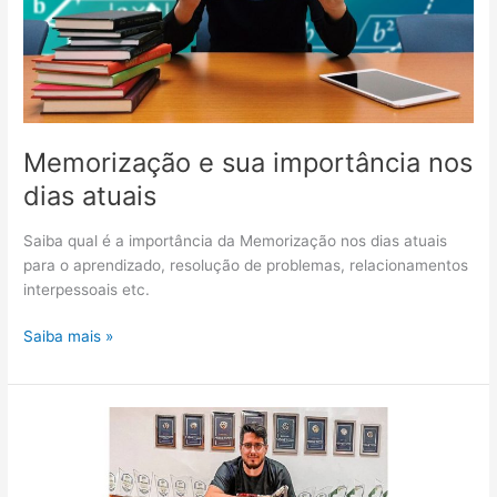
os
Dias
no
Piloto
Automático
Memorização e sua importância nos
dias atuais
Saiba qual é a importância da Memorização nos dias atuais
para o aprendizado, resolução de problemas, relacionamentos
interpessoais etc.
Memorização
Saiba mais »
e
sua
importância
nos
dias
atuais