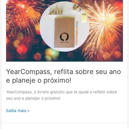
premiado
do
Marketing
Digital
YearCompass, reflita sobre seu ano
e planeje o próximo!
YearCompass, o livreto gratuito que te ajuda a refletir sobre
seu ano e planejar o próximo!
YearCompass,
Saiba mais »
reflita
sobre